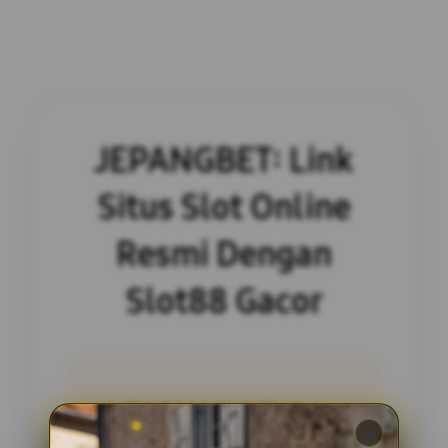
JEPANGBET: Link
Situs Slot Online
Resmi Dengan
Slot88 Gacor
INFORMASI SITUS
JEPANGBET