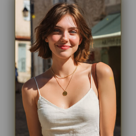
Penilaian
5 JUTA
Pengguna
PENGGUNA
Minimal Deposit
10.000 Ribu
Layanan Support
24/7
Platform
Multi-Device
PENAWARAN SPESIAL
BONUS NEW MEMBER 10%
Minimal Deposit Rp. 10.000