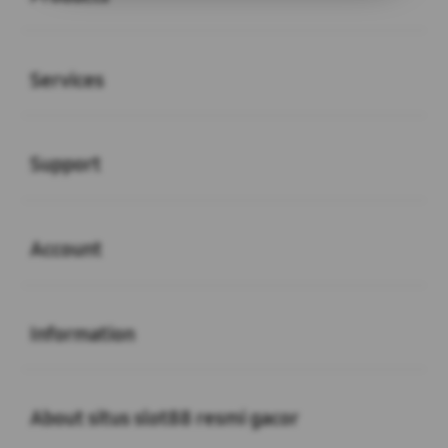
Buka
Services
Buka
Support
Buka
Account
Buka
Information
Buka
About situs slot88 resmi gacor