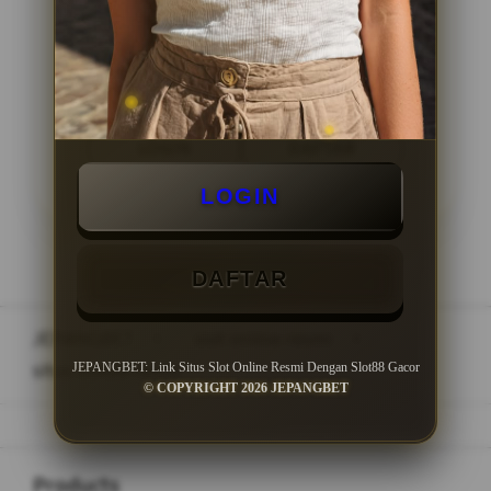
Minimal Withdraw Rp 50.000
LOGIN
DAFTAR
LOGIN
DAFTAR
Layer Popup Close
JEPANGBET
>
slot online resmi
>
JEPANGBET: Link Situs Slot Online Resmi Dengan Slot88 Gacor
situs slot88 resmi
© COPYRIGHT 2026 JEPANGBET
Buka
Footer Navigation
Products