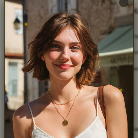
INFORMA
Penilaian Pen
Minimal Deposi
Layanan Suppo
+4 lebih
Platform
banyak
BONUS NEW M