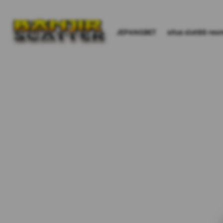
Skip
to
content
JEPANGBET
situs slot88 res