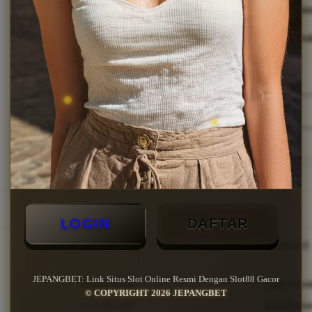
Minimal Depos
Minimal Withd
LOGIN
DAFTAR
Support
Account
JEPANGBET: Link Situs Slot Online Resmi Dengan Slot88 Gacor
Pusat Bantuan
Login Mem
© COPYRIGHT 2026 JEPANGBET
Live Chat 24/7
Daftar Aku