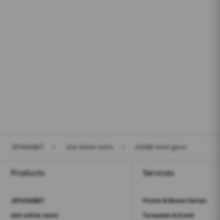
Layer Popup Close
JEPANGBET
>
slot online resmi
>
slot88 resmi gacor
Footer Navigation
Products
Services
JEPANGBET
Promo & Bonus Harian
slot online resmi
Turnamen & Event