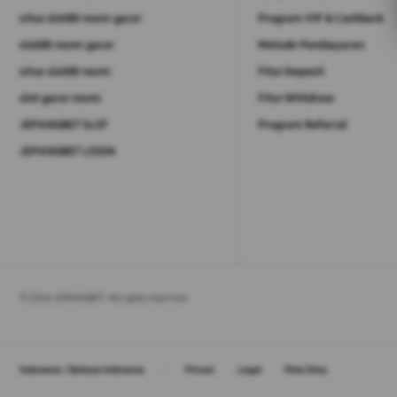
situs slot88 resmi gacor
Program VIP & Cashback
slot88 resmi gacor
Metode Pembayaran
situs slot88 resmi
Fitur Deposit
slot gacor resmi
Fitur Withdraw
JEPANGBET SLOT
Program Referral
JEPANGBET LOGIN
© 2026 JEPANGBET. All rights reserved.
Privasi
Legal
Peta Situs
Indonesia / Bahasa Indonesia